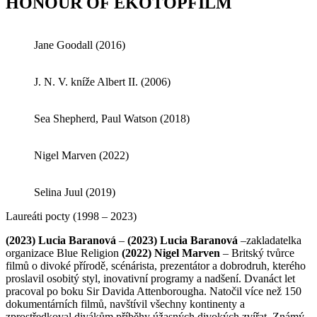
HONOUR OF EKOTOPFILM
Jane Goodall (2016)
J. N. V. kníže Albert II. (2006)
Sea Shepherd, Paul Watson (2018)
Nigel Marven (2022)
Selina Juul (2019)
Laureáti pocty (1998 – 2023)
(2023) Lucia Baranová
–
(2023) Lucia Baranová
–zakladatelka
organizace Blue Religion
(2022) Nigel Marven
– Britský tvůrce
filmů o divoké přírodě, scénárista, prezentátor a dobrodruh, kterého
proslavil osobitý styl, inovativní programy a nadšení. Dvanáct let
pracoval po boku Sir Davida Attenborougha. Natočil více než 150
dokumentárních filmů, navštívil všechny kontinenty a
zprostředkoval divákům příběhy úžasných divokých zvířat. Známý