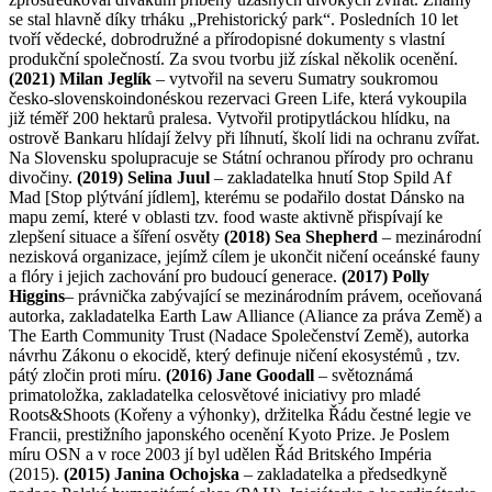
se stal hlavně díky trháku „Prehistorický park“. Posledních 10 let
tvoří vědecké, dobrodružné a přírodopisné dokumenty s vlastní
produkční společností. Za svou tvorbu již získal několik ocenění.
(2021) Milan Jeglík
– vytvořil na severu Sumatry soukromou
česko-slovenskoindonéskou rezervaci Green Life, která vykoupila
již téměř 200 hektarů pralesa. Vytvořil protipytláckou hlídku, na
ostrově Bankaru hlídají želvy při líhnutí, školí lidi na ochranu zvířat.
Na Slovensku spolupracuje se Státní ochranou přírody pro ochranu
divočiny.
(2019) Selina Juul
– zakladatelka hnutí Stop Spild Af
Mad [Stop plýtvání jídlem], kterému se podařilo dostat Dánsko na
mapu zemí, které v oblasti tzv. food waste aktivně přispívají ke
zlepšení situace a šíření osvěty
(2018) Sea Shepherd
– mezinárodní
nezisková organizace, jejímž cílem je ukončit ničení oceánské fauny
a flóry i jejich zachování pro budoucí generace.
(2017) Polly
Higgins
– právnička zabývající se mezinárodním právem, oceňovaná
autorka, zakladatelka Earth Law Alliance (Aliance za práva Země) a
The Earth Community Trust (Nadace Společenství Země), autorka
návrhu Zákonu o ekocidě, který definuje ničení ekosystémů , tzv.
pátý zločin proti míru.
(2016) Jane Goodall
– světoznámá
primatoložka, zakladatelka celosvětové iniciativy pro mladé
Roots&Shoots (Kořeny a výhonky), držitelka Řádu čestné legie ve
Francii, prestižního japonského ocenění Kyoto Prize. Je Poslem
míru OSN a v roce 2003 jí byl udělen Řád Britského Impéria
(2015).
(2015) Janina Ochojska
– zakladatelka a předsedkyně