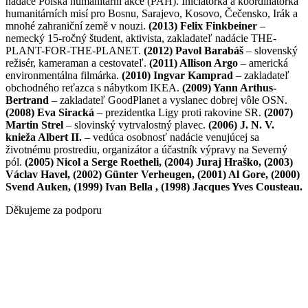
nadace Polská humanitární akce (PAH). Iniciátorka a koordinátorka
humanitárních misí pro Bosnu, Sarajevo, Kosovo, Čečensko, Irák a
mnohé zahraniční země v nouzi.
(2013) Felix Finkbeiner
–
nemecký 15-ročný študent, aktivista, zakladateľ nadácie THE-
PLANT-FOR-THE-PLANET.
(2012) Pavol Barabáš
– slovenský
režisér, kameraman a cestovateľ.
(2011) Allison Argo
– americká
environmentálna filmárka.
(2010) Ingvar Kamprad
– zakladateľ
obchodného reťazca s nábytkom IKEA.
(2009) Yann Arthus-
Bertrand
– zakladateľ GoodPlanet a vyslanec dobrej vôle OSN.
(2008) Eva Siracká
– prezidentka Ligy proti rakovine SR.
(2007)
Martin Strel
– slovinský vytrvalostný plavec.
(2006) J. N. V.
knieža Albert II.
– vedúca osobnosť nadácie venujúcej sa
životnému prostrediu, organizátor a účastník výpravy na Severný
pól.
(2005) Nicol a Serge Roetheli, (2004) Juraj Hraško, (2003)
Václav Havel, (2002) Günter Verheugen, (2001) Al Gore, (2000)
Svend Auken, (1999) Ivan Bella , (1998) Jacques Yves Cousteau.
Děkujeme za podporu