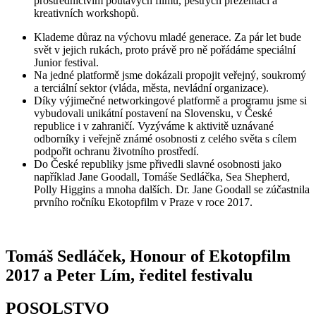
prostřednictvím poutavých filmů, pestrých prezentací a
kreativních workshopů.
Klademe důraz na výchovu mladé generace. Za pár let bude
svět v jejich rukách, proto právě pro ně pořádáme speciální
Junior festival.
Na jedné platformě jsme dokázali propojit veřejný, soukromý
a terciální sektor (vláda, města, nevládní organizace).
Díky výjimečné networkingové platformě a programu jsme si
vybudovali unikátní postavení na Slovensku, v České
republice i v zahraničí. Vyzýváme k aktivitě uznávané
odborníky i veřejně známé osobnosti z celého světa s cílem
podpořit ochranu životního prostředí.
Do České republiky jsme přivedli slavné osobnosti jako
například Jane Goodall, Tomáše Sedláčka, Sea Shepherd,
Polly Higgins a mnoha dalších. Dr. Jane Goodall se zúčastnila
prvního ročníku Ekotopfilm v Praze v roce 2017.
Tomáš Sedláček, Honour of Ekotopfilm
2017 a Peter Lím, ředitel festivalu
POSOLSTVO