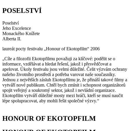
POSELSTVÍ
Poselství
Jeho Excelence
Monackého Knížete
Alberta II.
laureát pocty festivalu „Honour of Ekotopfilm“ 2006
„Cíle a filozofii Ekotopfilmu považuji za klíčové: podělit se o
informace, vzdělávat a hledat řešení, jakož i přesvědčovat a
apelovat. Úkoly festivalu jsou velmi důležité. Čelit výzvám ochrany
našeho životního prostředí a potřeba varovat naše současníky.
Jednou z největších zásluh Ekotopfilmu je, že přináší takové filmy a
vytváří nové publikum. Chtěl bych zmínit i schopnost organizátorů
spojit veřejný a soukromý sektor, jakož i nevládní organizace.
Ekotopfilm vytváří důležité mosty mezi hráči, kteří se musí naučit
lépe spolupracovat, aby mohli řešit společné výzvy.“
HONOUR OF EKOTOPFILM